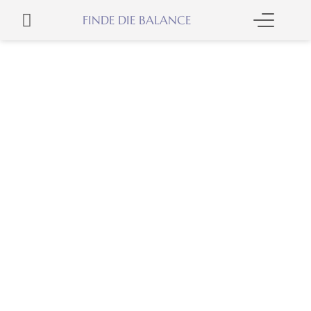
Zum
WARENKORB
FINDE DIE BALANCE
Inhalt
springen