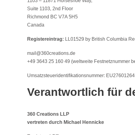
1103 – 11871 Horseshoe Way,
Suite 1103, 2nd Floor
Richmond BC V7A 5H5
Canada
Registereintrag:
LL01529 by British Columbia Reg
mail@360creations.de
+49 3643 25 160 49 (weltweite Festnetznummer ber
Umsatzsteueridentifikationsnummer: EU2760126
Verantwortlich für d
360 Creations LLP
vertreten durch Michael Hennicke