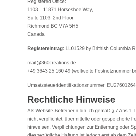
Registered Office:
1103 – 11871 Horseshoe Way,
Suite 1103, 2nd Floor
Richmond BC V7A 5H5
Canada
Registereintrag:
LL01529 by Brithish Columbia Re
mail@360creations.de
+49 3643 25 160 49 (weltweite Festnetznummer ber
Umsatzsteueridentifikationsnummer: EU2760126
Rechtliche Hinweise
Als Website-Betreiberin bin ich gemäß § 7 Abs.1 T
nicht verpflichtet, übermittelte oder gespeicherte
hinweisen. Verpflichtungen zur Entfernung oder S
diesbezügliche Haftung ist jedoch erst ab dem Ze