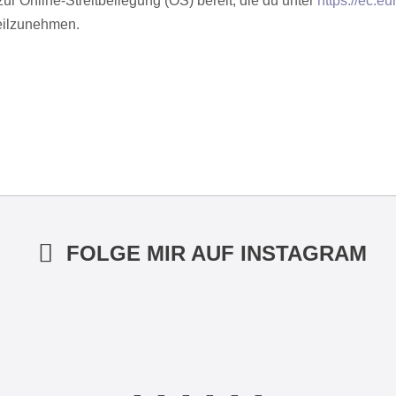
ur Online-Streitbeilegung (OS) bereit, die du unter
https://ec.e
teilzunehmen.
FOLGE MIR AUF INSTAGRAM