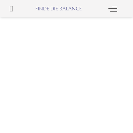
Zum
WARENKORB
FINDE DIE BALANCE
Inhalt
springen