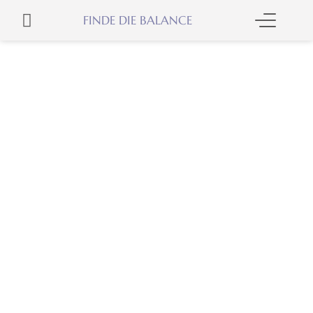
Zum
WARENKORB
FINDE DIE BALANCE
Inhalt
springen