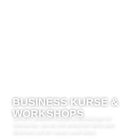
Du bist hier:
Startseite
/
Landingpage Kategorie
/
Business
Kurse & Workshops
BUSINESS KURSE &
WORKSHOPS
Lerne in unseren Kursen & Workshops für
Networker, wie du mit einfachen Skills dein
Business auf ein neues Level hebst.