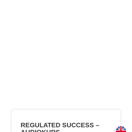
Du bist hier:
Startseite
/
Landingpage Kategorie
/
Business
Kurse & Workshops
REGULATED SUCCESS –