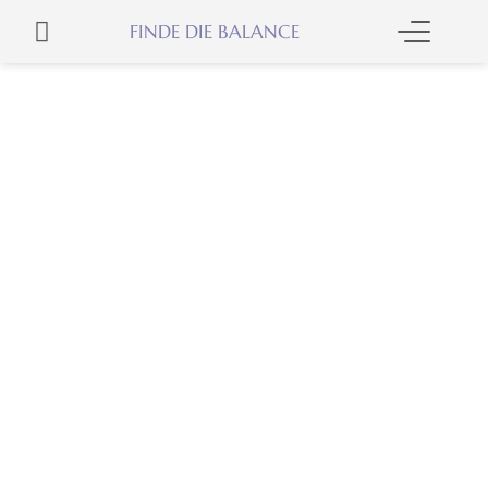
Zum
WARENKORB
FINDE DIE BALANCE
Inhalt
springen