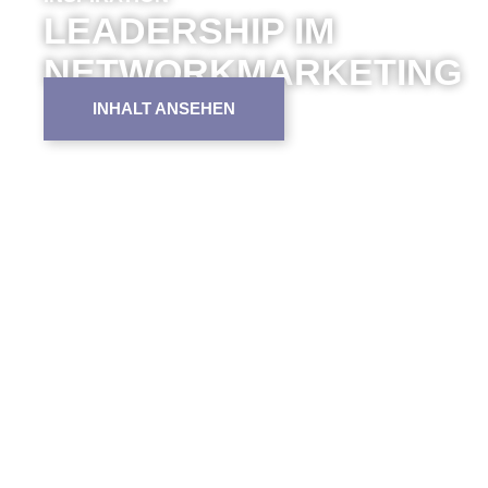
LEADERSHIP IM
NETWORKMARKETING
INHALT ANSEHEN