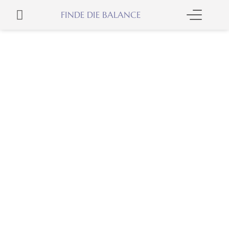
Zum
WARENKORB
FINDE DIE BALANCE
Inhalt
springen