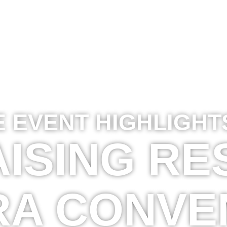
E EVENT HIGHLIGHT
ISING RE
A CONVE