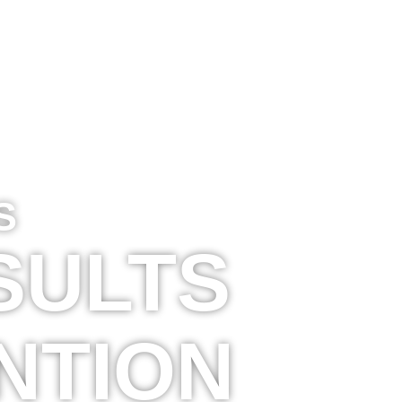
S
SULTS
NTION