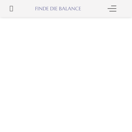
Zum
WARENKORB
FINDE DIE BALANCE
Inhalt
springen