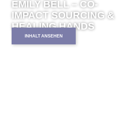
EMILY BELL – CO-
IMPACT SOURCING &
HEALING HANDS
INHALT ANSEHEN