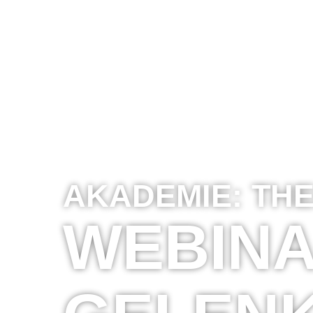
AKADEMIE:
TH
WEBINA