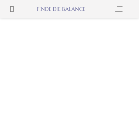
Zum
WARENKORB
FINDE DIE BALANCE
Inhalt
springen