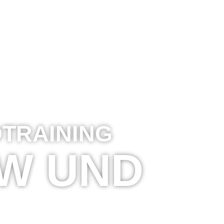
OTRAINING
OW UND