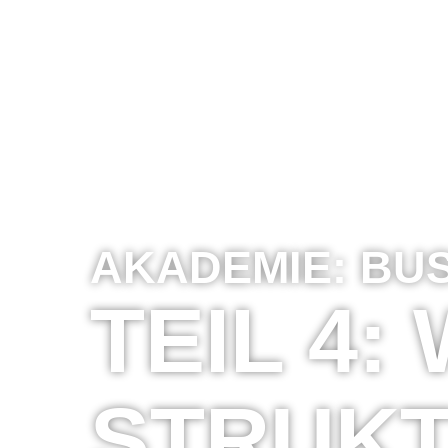
AKADEMIE:
BUS
TEIL 4
STRUK