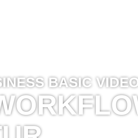
INESS BASIC VIDE
: WORKFL
TUR