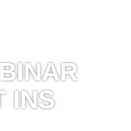
BINAR
 INS