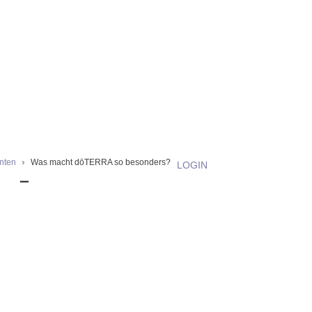
enten
Was macht dōTERRA so besonders?
LOGIN
DŌTERRA SO BESON
s dōTERRA in die Welt bringt – sowohl fantastische Öle, aber au