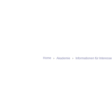
Home
Akademie
Informationen für Interess
WAS MACHT 
Micha
03.11.2023
No Comments
Hier ein kurzes Video, das erklärt, wa