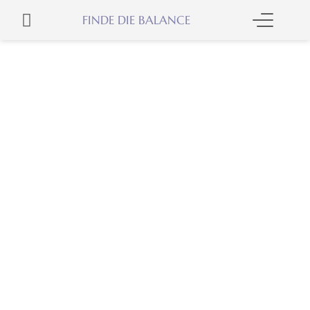
Skip
WARENKORB
FINDE DIE BALANCE
to
content