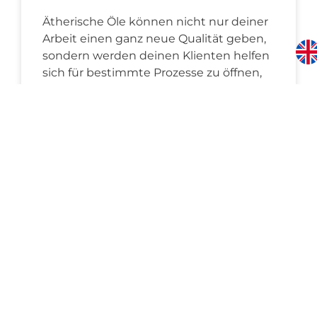
Ätherische Öle können nicht nur deiner
Arbeit einen ganz neue Qualität geben,
sondern werden deinen Klienten helfen
sich für bestimmte Prozesse zu öffnen,
neue Themen anzugehen und motiviert
bei der Sache zu bleiben, auch wenn es
mal etwas unbequem wird im Prozess.