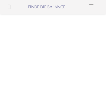
Skip
WARENKORB
FINDE DIE BALANCE
to
content