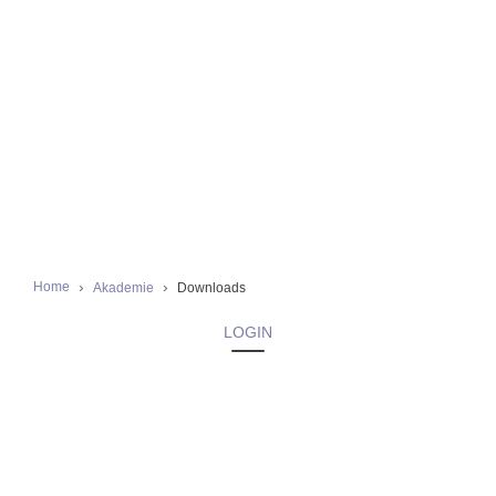
Home
Akademie
Downloads
LOGIN
AKADEMIE -
DOWNLOADS
Hier findest du alle wichtigen Formulare,