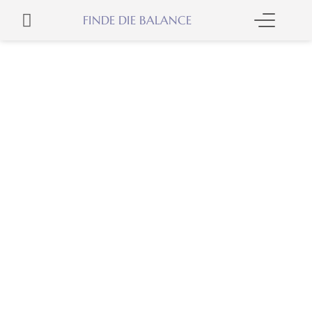
Skip
WARENKORB
FINDE DIE BALANCE
to
content