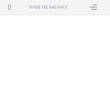
Skip
WARENKORB
FINDE DIE BALANCE
to
content