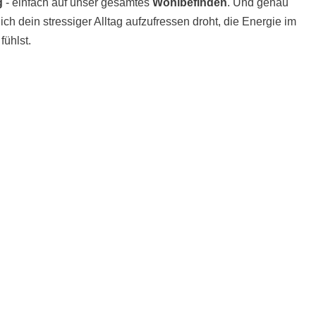
g
- einfach auf unser gesamtes
Wohlbefinden
. Und genau
ch dein stressiger Alltag aufzufressen droht, die Energie im
fühlst.